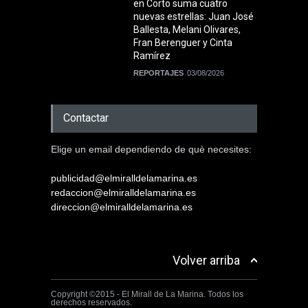
en Corto suma cuatro
nuevas estrellas: Juan José
Ballesta, Melani Olivares,
Fran Berenguer y Cinta
Ramírez
REPORTAJES
03/08/2026
Contactar
Elige un email dependiendo de què necesites:
publicidad@elmiralldelamarina.es
redaccion@elmiralldelamarina.es
direccion@elmiralldelamarina.es
Volver arriba
Copyright ©2015 - El Mirall de La Marina. Todos los
derechos reservados.