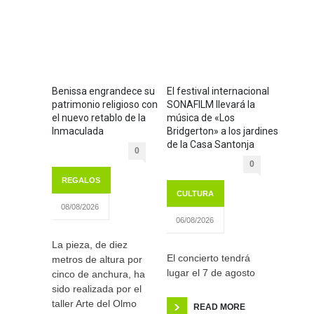
Benissa engrandece su
El festival internacional
patrimonio religioso con
SONAFILM llevará la
el nuevo retablo de la
música de «Los
Inmaculada
Bridgerton» a los jardines
de la Casa Santonja
0
0
REGALOS
CULTURA
08/08/2026
06/08/2026
La pieza, de diez
El concierto tendrá
metros de altura por
lugar el 7 de agosto
cinco de anchura, ha
sido realizada por el
taller Arte del Olmo
READ MORE