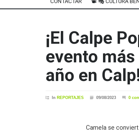
CONTACTAR
📽 🎭 CULTURA BEN
¡El Calpe Pop
evento más 
año en Calp
In
REPORTAJES
09/08/2023
0 co
Camela se convierte