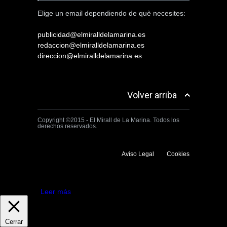
Elige un email dependiendo de què necesites:
publicidad@elmiralldelamarina.es
redaccion@elmiralldelamarina.es
direccion@elmiralldelamarina.es
Volver arriba
Copyright ©2015 - El Mirall de La Marina. Todos los
derechos reservados.
Aviso Legal
Cookies
Utilizamos cookies propias y de terceros para mejorar la experiencia
de navegación. Si continuas navegando consideramos que aceptas su
uso.
Aceptar
Leer más
Cerrar