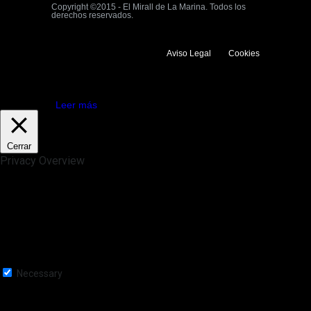
Copyright ©2015 - El Mirall de La Marina. Todos los
derechos reservados.
Aviso Legal
Cookies
Utilizamos cookies propias y de terceros para mejorar la experiencia
de navegación. Si continuas navegando consideramos que aceptas su
uso.
Aceptar
Leer más
Cerrar
Privacy Overview
This website uses cookies to improve your experience while you
navigate through the website. Out of these, the cookies that are
categorized as necessary are stored on your browser as they are
essential for the working of basic functionalities of the website. We also
use third-party cookies that help us analyze and understand how you
use this website. These cookies will be stored in your browser only
with your consent. You also have the option to opt-out of these
cookies. But opting out of some of these cookies may affect your
browsing experience.
Necessary
Necessary
Siempre activado
Necessary cookies are absolutely essential for the website to function
properly. This category only includes cookies that ensures basic