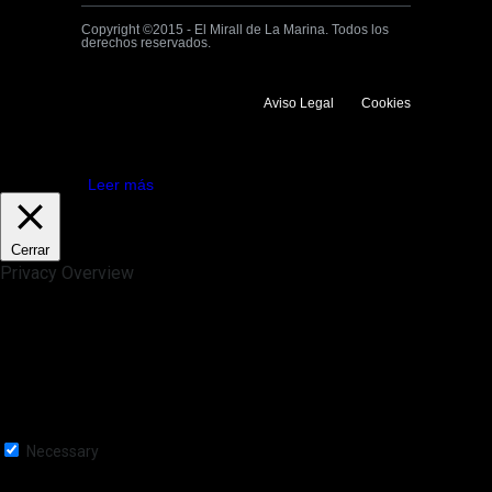
Copyright ©2015 - El Mirall de La Marina. Todos los
derechos reservados.
Aviso Legal
Cookies
Utilizamos cookies propias y de terceros para mejorar la experiencia
de navegación. Si continuas navegando consideramos que aceptas su
uso.
Aceptar
Leer más
Cerrar
Privacy Overview
This website uses cookies to improve your experience while you
navigate through the website. Out of these, the cookies that are
categorized as necessary are stored on your browser as they are
essential for the working of basic functionalities of the website. We also
use third-party cookies that help us analyze and understand how you
use this website. These cookies will be stored in your browser only
with your consent. You also have the option to opt-out of these
cookies. But opting out of some of these cookies may affect your
browsing experience.
Necessary
Necessary
Siempre activado
Necessary cookies are absolutely essential for the website to function