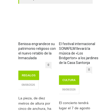
Benissa engrandece su
El festival internacional
patrimonio religioso con
SONAFILM llevará la
el nuevo retablo de la
música de «Los
Inmaculada
Bridgerton» a los jardines
de la Casa Santonja
0
0
REGALOS
CULTURA
08/08/2026
06/08/2026
La pieza, de diez
El concierto tendrá
metros de altura por
lugar el 7 de agosto
cinco de anchura, ha