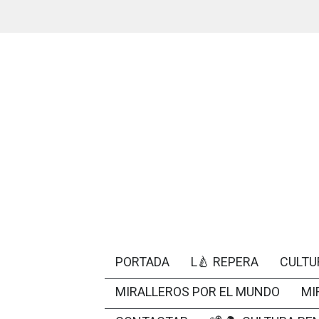
PORTADA
L🍐 REPERA
CULTU
MIRALLEROS POR EL MUNDO
MI