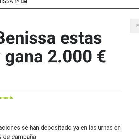
ISSA 🎨 🖼
Benissa estas
 gana 2.000 €
mments
aciones se han depositado ya en las urnas en
as de campaña