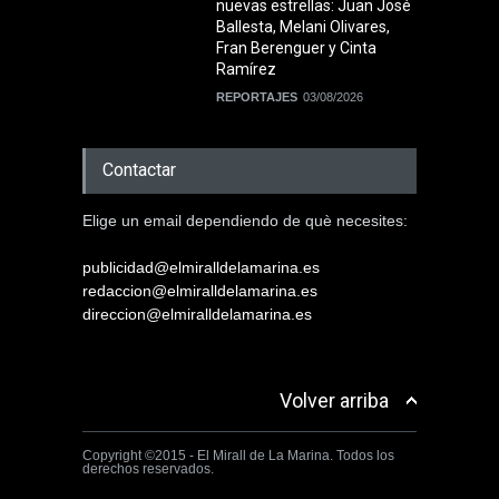
nuevas estrellas: Juan José
Ballesta, Melani Olivares,
Fran Berenguer y Cinta
Ramírez
REPORTAJES
03/08/2026
Contactar
Elige un email dependiendo de què necesites:
publicidad@elmiralldelamarina.es
redaccion@elmiralldelamarina.es
direccion@elmiralldelamarina.es
Volver arriba
Copyright ©2015 - El Mirall de La Marina. Todos los
derechos reservados.