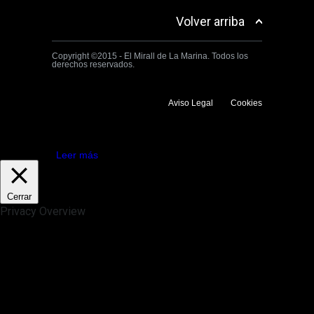
Volver arriba
Copyright ©2015 - El Mirall de La Marina. Todos los
derechos reservados.
Aviso Legal
Cookies
Utilizamos cookies propias y de terceros para mejorar la experiencia
de navegación. Si continuas navegando consideramos que aceptas su
uso.
Aceptar
Leer más
Cerrar
Privacy Overview
This website uses cookies to improve your experience while you
navigate through the website. Out of these, the cookies that are
categorized as necessary are stored on your browser as they are
essential for the working of basic functionalities of the website. We also
use third-party cookies that help us analyze and understand how you
use this website. These cookies will be stored in your browser only
with your consent. You also have the option to opt-out of these
cookies. But opting out of some of these cookies may affect your
browsing experience.
Necessary