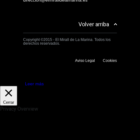
Volver arriba
Copyright ©2015 - El Mirall de La Marina. Todos los
derechos reservados.
Aviso Legal
Cookies
Utilizamos cookies propias y de terceros para mejorar la experiencia
de navegación. Si continuas navegando consideramos que aceptas su
uso.
Aceptar
Leer más
Cerrar
Privacy Overview
This website uses cookies to improve your experience while you
navigate through the website. Out of these, the cookies that are
categorized as necessary are stored on your browser as they are
essential for the working of basic functionalities of the website. We also
use third-party cookies that help us analyze and understand how you
use this website. These cookies will be stored in your browser only