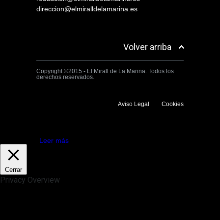
direccion@elmiralldelamarina.es
Volver arriba
Copyright ©2015 - El Mirall de La Marina. Todos los
derechos reservados.
Aviso Legal
Cookies
Utilizamos cookies propias y de terceros para mejorar la experiencia
de navegación. Si continuas navegando consideramos que aceptas su
uso.
Aceptar
Leer más
Cerrar
Privacy Overview
This website uses cookies to improve your experience while you
navigate through the website. Out of these, the cookies that are
categorized as necessary are stored on your browser as they are
essential for the working of basic functionalities of the website. We also
use third-party cookies that help us analyze and understand how you