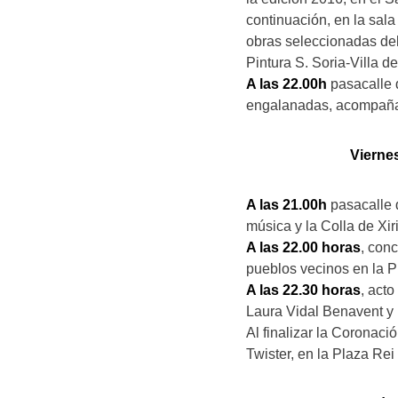
continuación, en la sal
obras seleccionadas de
Pintura S. Soria-Villa d
A las 22.00h
pasacalle d
engalanadas, acompañad
Vierne
A las 21.00h
pasacalle 
música y la Colla de Xir
A las 22.00 horas
, conc
pueblos vecinos en la Pl
A las 22.30 horas
, act
Laura Vidal Benavent y 
Al finalizar la Coronaci
Twister, en la Plaza Rei