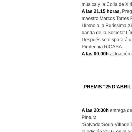
música y la Colla de Xir
A las 21.15 horas
, Preg
maestro Marcos Torres P
Himno a la Puríssima X
banda de la Societat Lír
Después se disparará un
Pirotecnia RICASA.
A las 00:00h
actuación 
PREMIS “25 D’ABRI
A las 20:00h
entrega de 
Pintura
“SalvadorSoria-Villade
la edición 2016, en el Sa