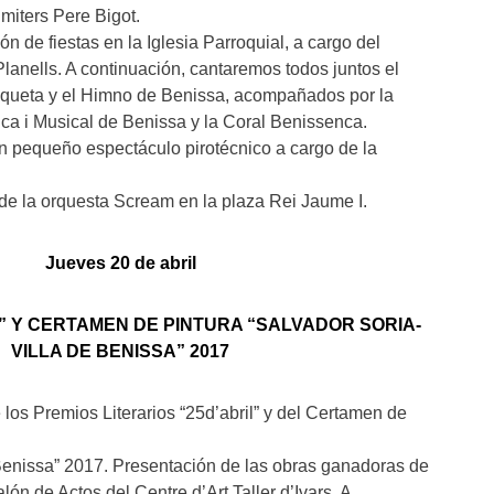
imiters Pere Bigot.
ón de fiestas en la Iglesia Parroquial, a cargo del
lanells. A continuación, cantaremos todos juntos el
iqueta y el Himno de Benissa, acompañados por la
ica i Musical de Benissa y la Coral Benissenca.
 pequeño espectáculo pirotécnico a cargo de la
de la orquesta Scream en la plaza Rei Jaume I.
Jueves 20 de abril
L” Y CERTAMEN DE PINTURA “SALVADOR SORIA-
VILLA DE BENISSA” 2017
los Premios Literarios “25d’abril” y del Certamen de
Benissa” 2017. Presentación de las obras ganadoras de
lón de Actos del Centre d’Art Taller d’Ivars. A