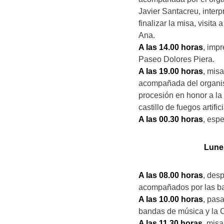
Javier Santacreu, interp
finalizar la misa, visit
Ana.
A las 14.00 horas
, imp
Paseo Dolores Piera.
A las 19.00 horas
, mis
acompañada del organist
procesión en honor a la
castillo de fuegos artif
A las 00.30 horas
, esp
Lune
A las 08.00 horas
, des
acompañados por las b
A las 10.00 horas
, pasa
bandas de música y la Co
A las 11.30 horas
, mis