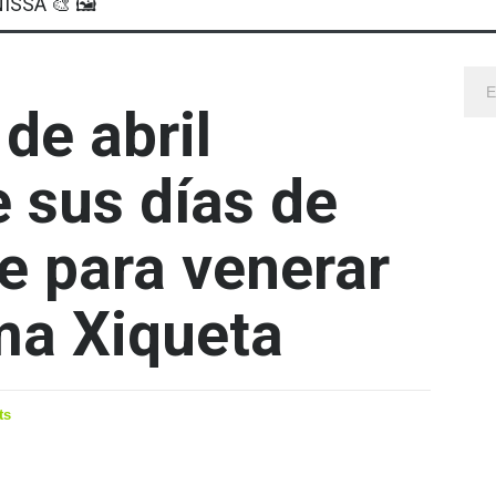
ISSA 🎨 🖼
 de abril
e sus días de
de para venerar
ima Xiqueta
ts