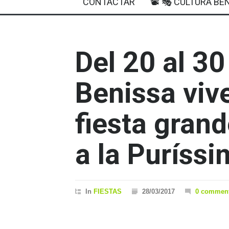
CONTACTAR
📽 🎭 CULTURA BEN
Del 20 al 30
Benissa viv
fiesta gran
a la Puríss
In
FIESTAS
28/03/2017
0 commen