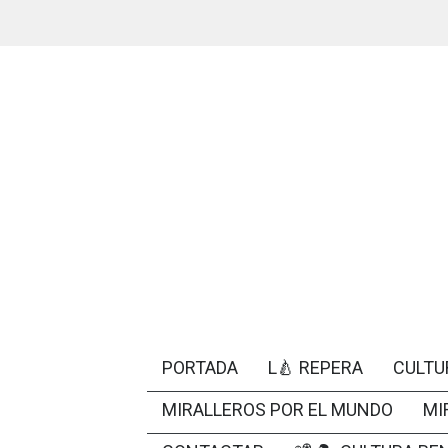
PORTADA
L🍐 REPERA
CULTU
MIRALLEROS POR EL MUNDO
MI