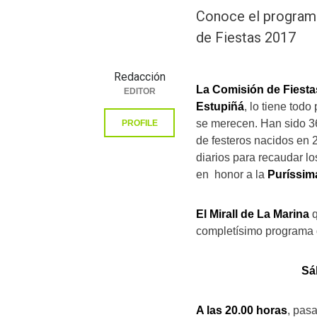
Conoce el programa
de Fiestas 2017
Redacción
La Comisión de Fiesta
EDITOR
Estupiñá
, lo tiene tod
se merecen. Han sido 36
PROFILE
de festeros nacidos en
diarios para recaudar l
en honor a la
Puríssim
El Mirall de La Marina
q
completísimo programa 
Sá
A las 20.00 horas
, pas