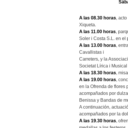
Sába
A las 08.30 horas
, acto
Xiqueta.
A las 11.00 horas
, parq
Soler i Costa S.L. en el
A las 13.00 horas
, ent
Cavallistas i
Carreters, y la Associa
Societat Lírica i Musical
A las 18.30 horas
, mis
A las 19.00 horas
, con
en la Ofrenda de flores 
acompañados por dulzai
Benissa y Bandas de m
A continuación, actuaci
acompañados por la dolç
A las 19.30 horas
, ofr
medallas a los festeros.