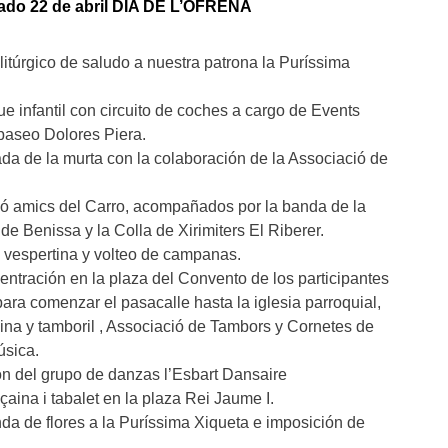
do 22 de abril
DIA DE L’OFRENA
 litúrgico de saludo a nuestra patrona la Puríssima
ue infantil con circuito de coches a cargo de Events
 paseo Dolores Piera.
rada de la murta con la colaboración de la Associació de
ció amics del Carro, acompañados por la banda de la
 de Benissa y la Colla de Xirimiters El Riberer.
a vespertina y volteo de campanas.
centración en la plaza del Convento de los participantes
para comenzar el pasacalle hasta la iglesia parroquial,
na y tamboril , Associació de Tambors y Cornetes de
úsica.
ón del grupo de danzas l’Esbart Dansaire
aina i tabalet en la plaza Rei Jaume I.
enda de flores a la Puríssima Xiqueta e imposición de