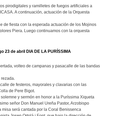
tos pirodigitales y ramilletes de fuegos artificiales a
RICASA. A continuación, actuación de la Orquesta
he de fiesta con la esperada actuación de los Mojinos
olores Piera. Luego continuamos con la orquesta
o 23 de abril DIA DE LA PURÍSSIMA
pertada, volteo de campanas y pasacalle de las bandas
a rezada.
calle de festeros, mayorales y clavarias con las
olla de Pere Bigot.
a solemne y sermón en honor a la Puríssima Xiqueta
tísimo señor Don Manuel Ureña Pastor, Arzobispo
a misa será cantada por la Coral Benissenca
ista Josep Ortolá i Font, que bajo la dirección de