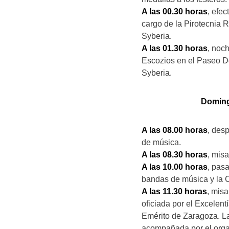
A las 00.30 horas
, efec
cargo de la Pirotecnia 
Syberia.
A las 01.30 horas
, noc
Escozios en el Paseo D
Syberia.
Doming
A las 08.00 horas
, des
de música.
A las 08.30 horas
, mis
A las 10.00 horas
, pasa
bandas de música y la C
A las 11.30 horas
, mis
oficiada por el Excelen
Emérito de Zaragoza. L
acompañada por el organ