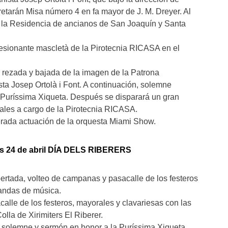
retarán Misa número 4 en fa mayor de J. M. Dreyer. Al
a a la Residencia de ancianos de San Joaquín y Santa
resionante mascletà de la Pirotecnia RICASA en el
a rezada y bajada de la imagen de la Patrona
a Josep Ortolà i Font. A continuación, solemne
 Puríssima Xiqueta. Después se disparará un gran
iciales a cargo de la Pirotecnia RICASA.
erada actuación de la orquesta Miami Show.
s 24 de abril DÍA DELS RIBERERS
pertada, volteo de campanas y pasacalle de los festeros
andas de música.
calle de los festeros, mayorales y clavariesas con las
lla de Xirimiters El Riberer.
a solemne y sermón en honor a la Puríssima Xiqueta