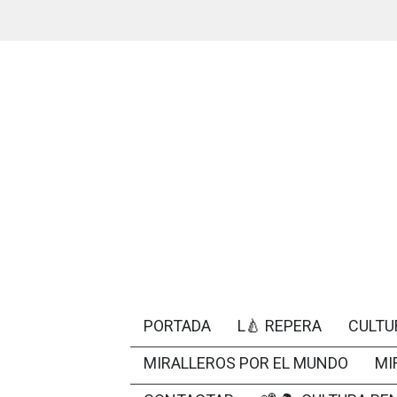
PORTADA
L🍐 REPERA
CULTU
MIRALLEROS POR EL MUNDO
MI