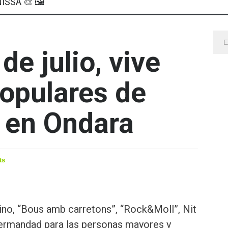
ISSA 🎨 🖼
de julio, vive
populares de
 en Ondara
ts
ino, “Bous amb carretons”, “Rock&Moll”, Nit
ermandad para las personas mayores y