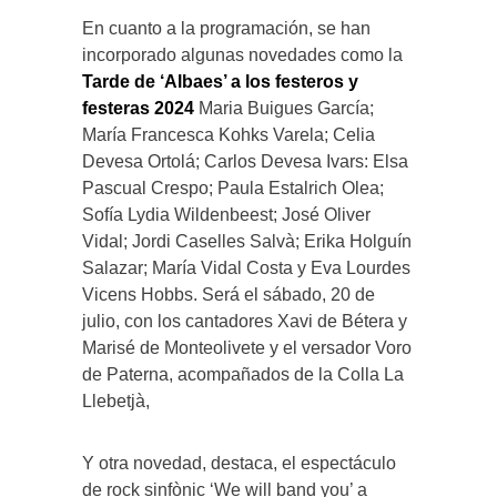
En cuanto a la programación, se han
incorporado algunas novedades como la
Tarde de ‘Albaes’ a los festeros y
festeras 2024
Maria Buigues García;
María Francesca Kohks Varela; Celia
Devesa Ortolá; Carlos Devesa Ivars: Elsa
Pascual Crespo; Paula Estalrich Olea;
Sofía Lydia Wildenbeest; José Oliver
Vidal; Jordi Caselles Salvà; Erika Holguín
Salazar; María Vidal Costa y Eva Lourdes
Vicens Hobbs. Será el sábado, 20 de
julio, con los cantadores Xavi de Bétera y
Marisé de Monteolivete y el versador Voro
de Paterna, acompañados de la Colla La
Llebetjà,
Y otra novedad, destaca, el espectáculo
de rock sinfònic ‘We will band you’ a