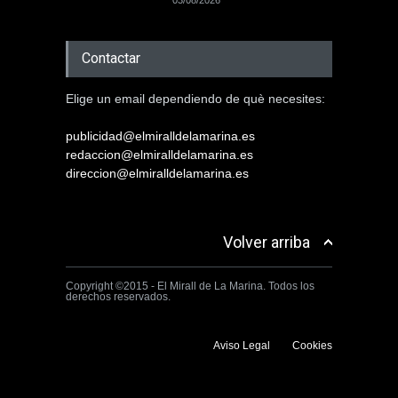
03/08/2026
Contactar
Elige un email dependiendo de què necesites:
publicidad@elmiralldelamarina.es
redaccion@elmiralldelamarina.es
direccion@elmiralldelamarina.es
Volver arriba
Copyright ©2015 - El Mirall de La Marina. Todos los
derechos reservados.
Aviso Legal
Cookies
Utilizamos cookies propias y de terceros para mejorar la experiencia