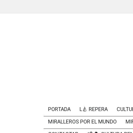
PORTADA
L🍐 REPERA
CULTU
MIRALLEROS POR EL MUNDO
MI