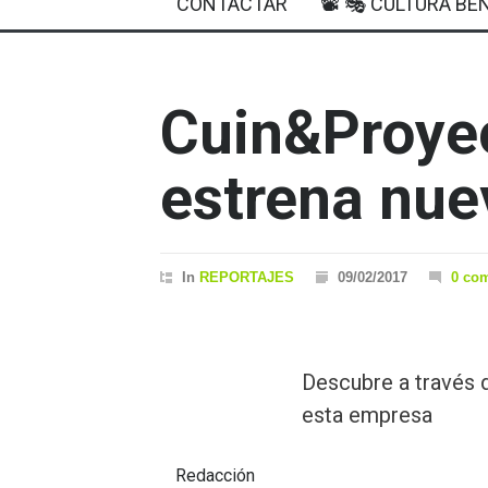
CONTACTAR
📽 🎭 CULTURA BEN
Cuin&Proye
estrena nue
In
REPORTAJES
09/02/2017
0 co
Descubre a través d
esta empresa
Redacción