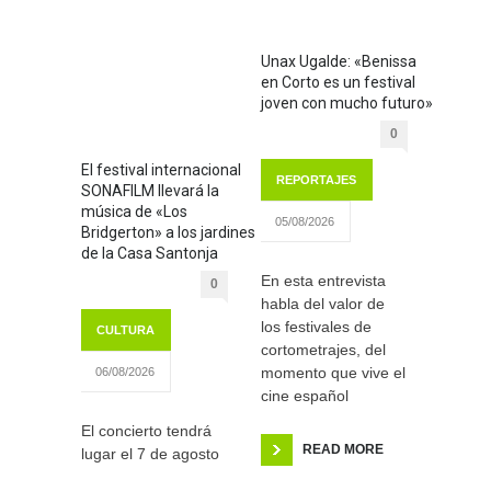
Unax Ugalde: «Benissa
en Corto es un festival
joven con mucho futuro»
0
El festival internacional
REPORTAJES
SONAFILM llevará la
música de «Los
05/08/2026
Bridgerton» a los jardines
de la Casa Santonja
En esta entrevista
0
habla del valor de
los festivales de
CULTURA
cortometrajes, del
momento que vive el
06/08/2026
cine español
El concierto tendrá
READ MORE
lugar el 7 de agosto