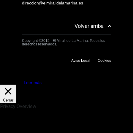
direccion@elmiralldelamarina.es
Volver arriba
Copyright ©2015 - El Mirall de La Marina. Todos los
derechos reservados.
Aviso Legal
Cookies
Utilizamos cookies propias y de terceros para mejorar la experiencia
de navegación. Si continuas navegando consideramos que aceptas su
uso.
Aceptar
Leer más
Cerrar
Privacy Overview
This website uses cookies to improve your experience while you
navigate through the website. Out of these, the cookies that are
categorized as necessary are stored on your browser as they are
essential for the working of basic functionalities of the website. We also
use third-party cookies that help us analyze and understand how you
use this website. These cookies will be stored in your browser only