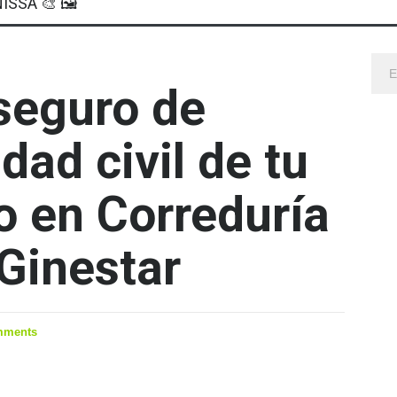
ISSA 🎨 🖼
 seguro de
dad civil de tu
o en Correduría
Ginestar
mments