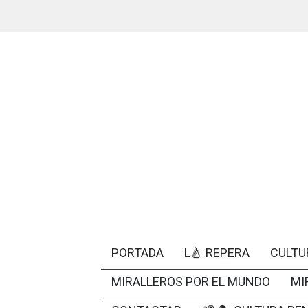
PORTADA
L🍐 REPERA
CULTU
MIRALLEROS POR EL MUNDO
MI