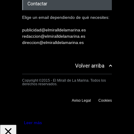
Contactar
Elige un email dependiendo de què necesites:
publicidad@elmiralldelamarina.es
redaccion@elmiralldelamarina.es
direccion@elmiralldelamarina.es
Volver arriba
Copyright ©2015 - El Mirall de La Marina. Todos los
derechos reservados.
Aviso Legal
Cookies
Utilizamos cookies propias y de terceros para mejorar la experiencia
de navegación. Si continuas navegando consideramos que aceptas su
uso.
Aceptar
Leer más