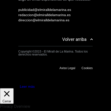
publicidad@elmiralldelamarina.es
redaccion@elmiralldelamarina.es
direccion@elmiralldelamarina.es
Volver arriba
Copyright ©2015 - El Mirall de La Marina. Todos los
derechos reservados.
Aviso Legal
Cookies
Utilizamos cookies propias y de terceros para mejorar la experiencia
de navegación. Si continuas navegando consideramos que aceptas su
uso.
Aceptar
Leer más
Cerrar
Privacy Overview
This website uses cookies to improve your experience while you