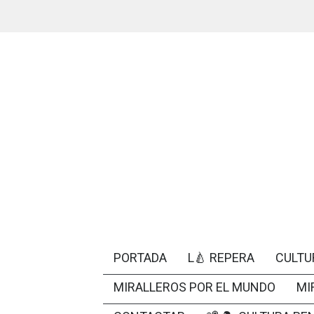
PORTADA
L🍐 REPERA
CULTU
MIRALLEROS POR EL MUNDO
MI