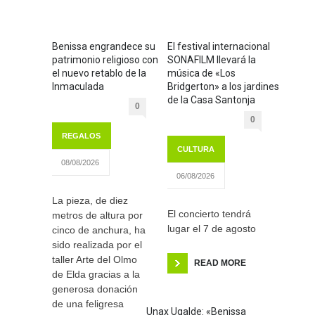
Benissa engrandece su
El festival internacional
patrimonio religioso con
SONAFILM llevará la
el nuevo retablo de la
música de «Los
Inmaculada
Bridgerton» a los jardines
de la Casa Santonja
0
0
REGALOS
CULTURA
08/08/2026
06/08/2026
La pieza, de diez
El concierto tendrá
metros de altura por
lugar el 7 de agosto
cinco de anchura, ha
sido realizada por el
taller Arte del Olmo
READ MORE
de Elda gracias a la
generosa donación
de una feligresa
Unax Ugalde: «Benissa