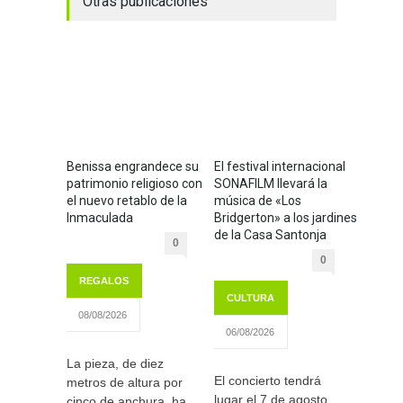
Otras publicaciones
Benissa engrandece su
El festival internacional
patrimonio religioso con
SONAFILM llevará la
el nuevo retablo de la
música de «Los
Inmaculada
Bridgerton» a los jardines
de la Casa Santonja
0
0
REGALOS
CULTURA
08/08/2026
06/08/2026
La pieza, de diez
El concierto tendrá
metros de altura por
lugar el 7 de agosto
cinco de anchura, ha