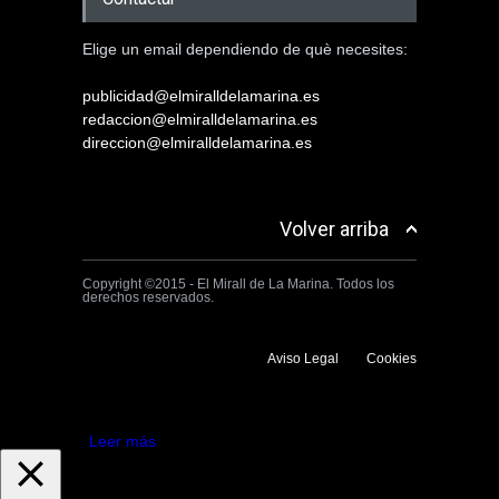
Elige un email dependiendo de què necesites:
publicidad@elmiralldelamarina.es
redaccion@elmiralldelamarina.es
direccion@elmiralldelamarina.es
Volver arriba
Copyright ©2015 - El Mirall de La Marina. Todos los
derechos reservados.
Aviso Legal
Cookies
Utilizamos cookies propias y de terceros para mejorar la experiencia
de navegación. Si continuas navegando consideramos que aceptas su
uso.
Aceptar
Leer más