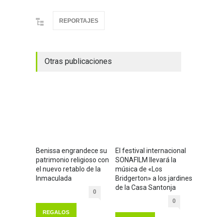
REPORTAJES
Otras publicaciones
Benissa engrandece su
El festival internacional
patrimonio religioso con
SONAFILM llevará la
el nuevo retablo de la
música de «Los
Inmaculada
Bridgerton» a los jardines
de la Casa Santonja
0
0
REGALOS