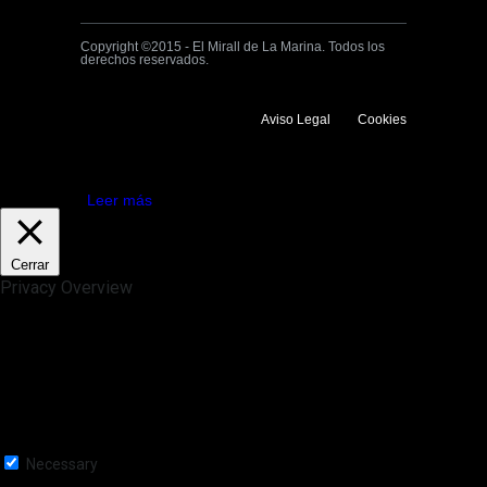
Copyright ©2015 - El Mirall de La Marina. Todos los
derechos reservados.
Aviso Legal
Cookies
Utilizamos cookies propias y de terceros para mejorar la experiencia
de navegación. Si continuas navegando consideramos que aceptas su
uso.
Aceptar
Leer más
Cerrar
Privacy Overview
This website uses cookies to improve your experience while you
navigate through the website. Out of these, the cookies that are
categorized as necessary are stored on your browser as they are
essential for the working of basic functionalities of the website. We also
use third-party cookies that help us analyze and understand how you
use this website. These cookies will be stored in your browser only
with your consent. You also have the option to opt-out of these
cookies. But opting out of some of these cookies may affect your
browsing experience.
Necessary
Necessary
Siempre activado