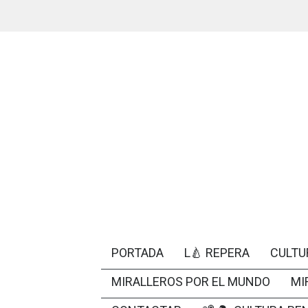
PORTADA
L🍐 REPERA
CULTU
MIRALLEROS POR EL MUNDO
MI