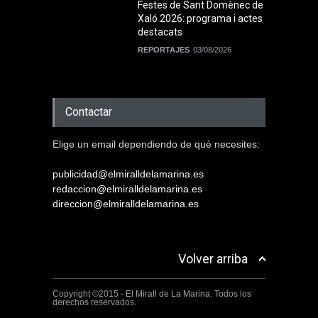
Festes de Sant Domènec de
Xaló 2026: programa i actes
destacats
REPORTAJES
03/08/2026
Contactar
Elige un email dependiendo de què necesites:
publicidad@elmiralldelamarina.es
redaccion@elmiralldelamarina.es
direccion@elmiralldelamarina.es
Volver arriba
Copyright ©2015 - El Mirall de La Marina. Todos los
derechos reservados.