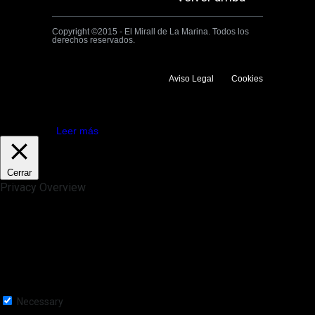
Copyright ©2015 - El Mirall de La Marina. Todos los
derechos reservados.
Aviso Legal
Cookies
Utilizamos cookies propias y de terceros para mejorar la experiencia
de navegación. Si continuas navegando consideramos que aceptas su
uso.
Aceptar
Leer más
Cerrar
Privacy Overview
This website uses cookies to improve your experience while you
navigate through the website. Out of these, the cookies that are
categorized as necessary are stored on your browser as they are
essential for the working of basic functionalities of the website. We also
use third-party cookies that help us analyze and understand how you
use this website. These cookies will be stored in your browser only
with your consent. You also have the option to opt-out of these
cookies. But opting out of some of these cookies may affect your
browsing experience.
Necessary
Necessary
Siempre activado