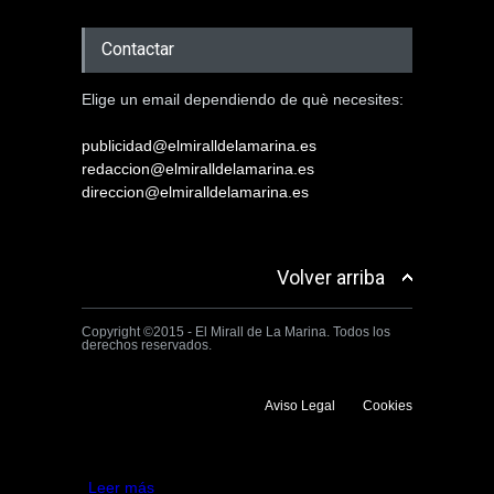
Contactar
Elige un email dependiendo de què necesites:
publicidad@elmiralldelamarina.es
redaccion@elmiralldelamarina.es
direccion@elmiralldelamarina.es
Volver arriba
Copyright ©2015 - El Mirall de La Marina. Todos los
derechos reservados.
Aviso Legal
Cookies
Utilizamos cookies propias y de terceros para mejorar la experiencia
de navegación. Si continuas navegando consideramos que aceptas su
uso.
Aceptar
Leer más