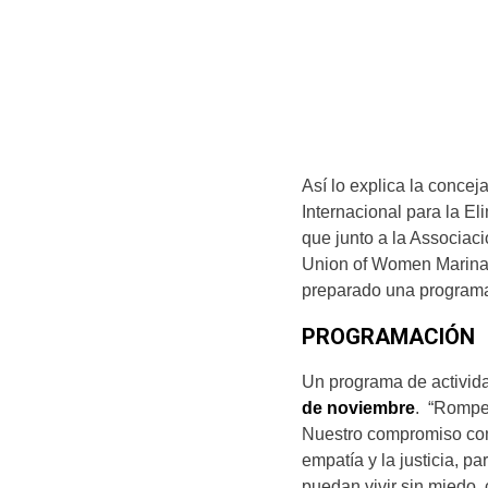
Así lo explica la concej
Internacional para la El
que junto a la Associac
Union of Women Marina A
preparado una programac
PROGRAMACIÓN
Un programa de activid
de noviembre
. “Romper
Nuestro compromiso com
empatía y la justicia, p
puedan vivir sin miedo, 