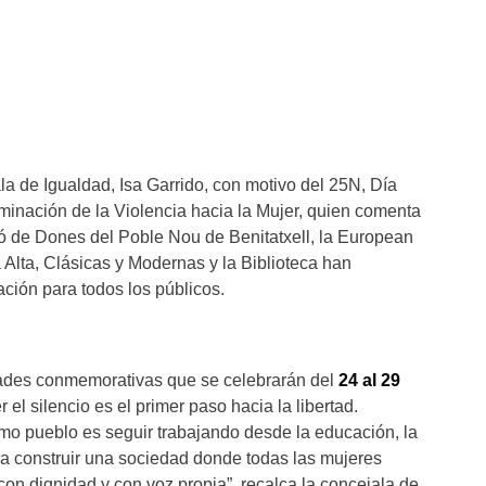
ala de Igualdad, Isa Garrido, con motivo del 25N, Día
iminación de la Violencia hacia la Mujer, quien comenta
ió de Dones del Poble Nou de Benitatxell, la European
lta, Clásicas y Modernas y la Biblioteca han
ión para todos los públicos.
ades conmemorativas que se celebrarán del
24 al 29
 el silencio es el primer paso hacia la libertad.
o pueblo es seguir trabajando desde la educación, la
ara construir una sociedad donde todas las mujeres
con dignidad y con voz propia”, recalca la concejala de