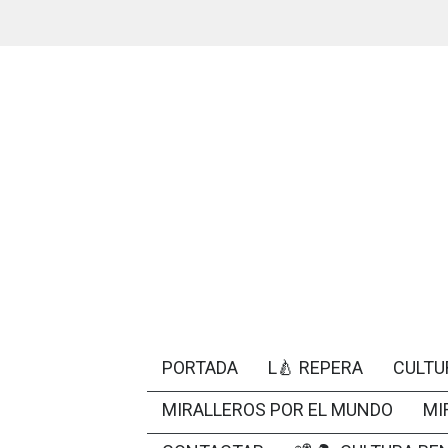
PORTADA
L🍐 REPERA
CULTU
MIRALLEROS POR EL MUNDO
MI