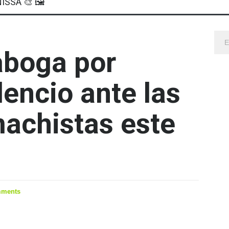
ISSA 🎨 🖼
 aboga por
lencio ante las
machistas este
mments