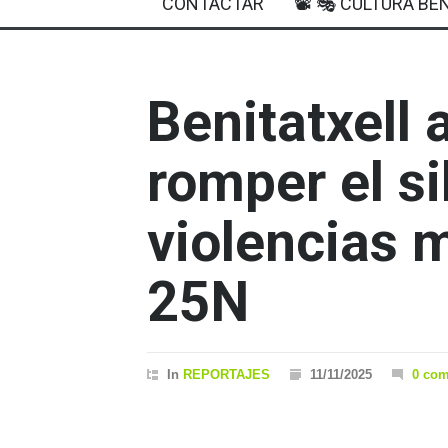
CONTACTAR
📽 🎭 CULTURA BEN
Benitatxell
romper el si
violencias 
25N
In
REPORTAJES
11/11/2025
0 co