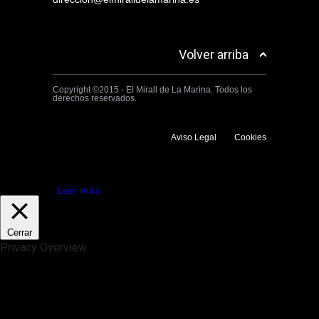
Volver arriba
Copyright ©2015 - El Mirall de La Marina. Todos los
derechos reservados.
Aviso Legal
Cookies
Utilizamos cookies propias y de terceros para mejorar la experiencia
de navegación. Si continuas navegando consideramos que aceptas su
uso.
Aceptar
Leer más
Cerrar
Privacy Overview
This website uses cookies to improve your experience while you
navigate through the website. Out of these, the cookies that are
categorized as necessary are stored on your browser as they are
essential for the working of basic functionalities of the website. We also
use third-party cookies that help us analyze and understand how you
use this website. These cookies will be stored in your browser only