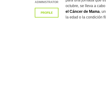
para una jornada que tr
ADMINISTRATOR
octubre, se lleva a ca
el Cáncer de Mama
, u
PROFILE
la edad o la condición fí