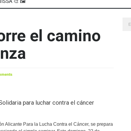
ISSA 🎨 🖼
orre el camino
anza
mments
Solidaria para luchar contra el cáncer
ón Alicante Para la Lucha Contra el Cáncer, se prepara