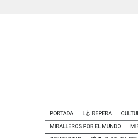
PORTADA
L🍐 REPERA
CULTU
MIRALLEROS POR EL MUNDO
MI