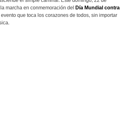
asciende el simple caminar. Este domingo, 22 de
bo la marcha en conmemoración del
Día Mundial contra
n evento que toca los corazones de todos, sin importar
sica.