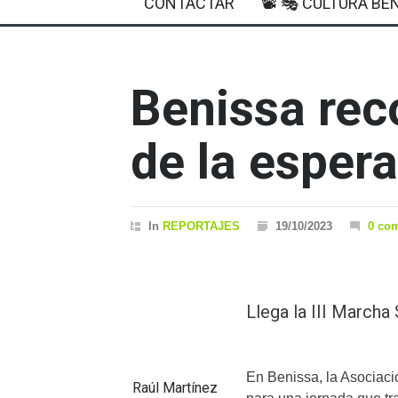
CONTACTAR
📽 🎭 CULTURA BEN
Benissa rec
de la esper
In
REPORTAJES
19/10/2023
0 co
Llega la III Marcha 
En Benissa, la Asociaci
Raúl Martínez