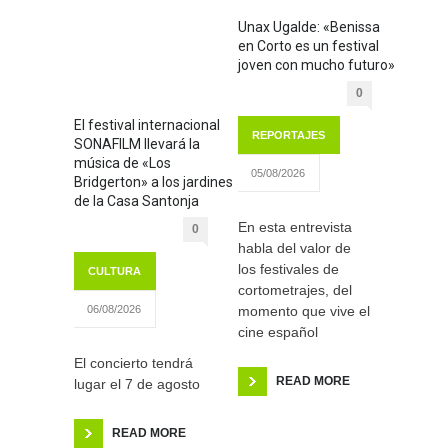
Unax Ugalde: «Benissa
en Corto es un festival
joven con mucho futuro»
0
El festival internacional
REPORTAJES
SONAFILM llevará la
música de «Los
05/08/2026
Bridgerton» a los jardines
de la Casa Santonja
En esta entrevista
0
habla del valor de
los festivales de
CULTURA
cortometrajes, del
momento que vive el
06/08/2026
cine español
El concierto tendrá
READ MORE
lugar el 7 de agosto
READ MORE