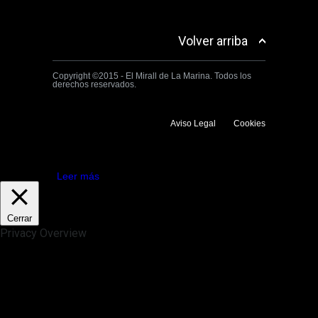
Volver arriba
Copyright ©2015 - El Mirall de La Marina. Todos los
derechos reservados.
Aviso Legal
Cookies
Utilizamos cookies propias y de terceros para mejorar la experiencia
de navegación. Si continuas navegando consideramos que aceptas su
uso.
Aceptar
Leer más
Cerrar
Privacy Overview
This website uses cookies to improve your experience while you
navigate through the website. Out of these, the cookies that are
categorized as necessary are stored on your browser as they are
essential for the working of basic functionalities of the website. We also
use third-party cookies that help us analyze and understand how you
use this website. These cookies will be stored in your browser only
with your consent. You also have the option to opt-out of these
cookies. But opting out of some of these cookies may affect your