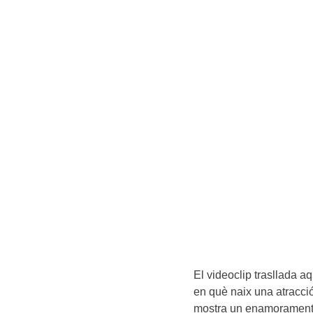
El videoclip trasllada a
en què naix una atracci
mostra un enamorament a