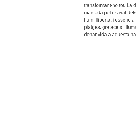
transformant-ho tot. La 
marcada pel revival del
llum, llibertat i essènc
platges, gratacels i llu
donar vida a aquesta nar