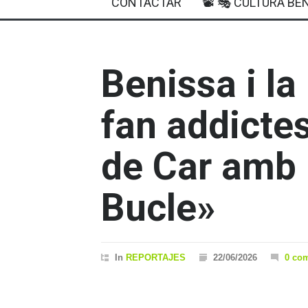
CONTACTAR
📽 🎭 CULTURA BEN
Benissa i la
fan addictes
de Car amb 
Bucle»
In
REPORTAJES
22/06/2026
0 co