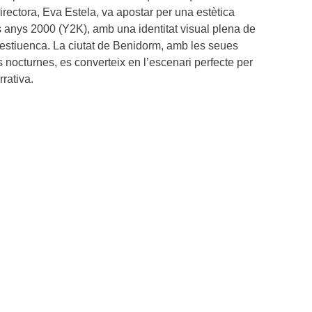
directora, Eva Estela, va apostar per una estètica
s anys 2000 (Y2K), amb una identitat visual plena de
ia estiuenca. La ciutat de Benidorm, amb les seues
ms nocturnes, es converteix en l’escenari perfecte per
rativa.