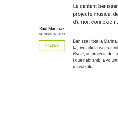
La cantant benisse
projecte musical de
d’amor, connexió i
Raúl Martínez
ADMINISTRATOR
Benissa i tota la Marina 
PROFILE
la jove artista va presen
Bucle
, un projecte de l
i que naix amb la volun
universals.