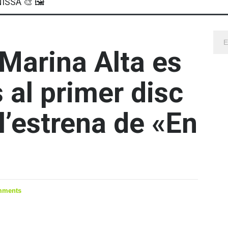
ISSA 🎨 🖼
 Marina Alta es
 al primer disc
l’estrena de «En
mments