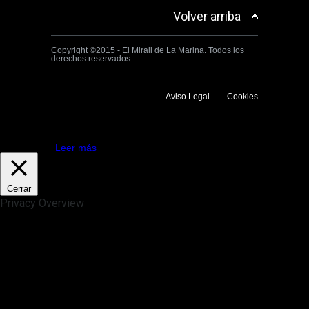
Volver arriba
Copyright ©2015 - El Mirall de La Marina. Todos los
derechos reservados.
Aviso Legal
Cookies
Utilizamos cookies propias y de terceros para mejorar la experiencia
de navegación. Si continuas navegando consideramos que aceptas su
uso.
Aceptar
Leer más
Cerrar
Privacy Overview
This website uses cookies to improve your experience while you
navigate through the website. Out of these, the cookies that are
categorized as necessary are stored on your browser as they are
essential for the working of basic functionalities of the website. We also
use third-party cookies that help us analyze and understand how you
use this website. These cookies will be stored in your browser only
with your consent. You also have the option to opt-out of these
cookies. But opting out of some of these cookies may affect your
browsing experience.
Necessary