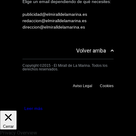
Elige un email dependiendo de què necesites:
publicidad@elmiralldelamarina.es
redaccion@elmiralldelamarina.es
direccion@elmiralldelamarina.es
Volver arriba
Copyright ©2015 - El Mirall de La Marina. Todos los
derechos reservados.
Aviso Legal
Cookies
Utilizamos cookies propias y de terceros para mejorar la experiencia
de navegación. Si continuas navegando consideramos que aceptas su
uso.
Aceptar
Leer más
Cerrar
Privacy Overview