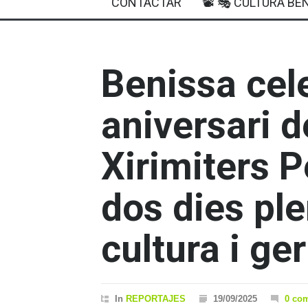
CONTACTAR
📽 🎭 CULTURA BEN
Benissa cel
aniversari d
Xirimiters 
dos dies pl
cultura i g
In
REPORTAJES
19/09/2025
0 co