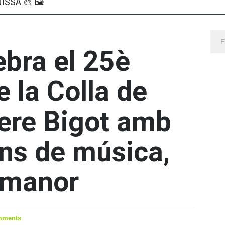
ISSA 🎨 🖼
ebra el 25è
e la Colla de
Pere Bigot amb
ens de música,
ermanor
mments