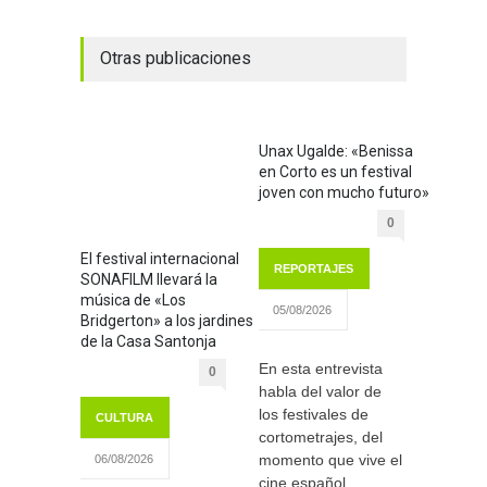
Otras publicaciones
Unax Ugalde: «Benissa
en Corto es un festival
joven con mucho futuro»
0
El festival internacional
REPORTAJES
SONAFILM llevará la
música de «Los
05/08/2026
Bridgerton» a los jardines
de la Casa Santonja
En esta entrevista
0
habla del valor de
los festivales de
CULTURA
cortometrajes, del
momento que vive el
06/08/2026
cine español