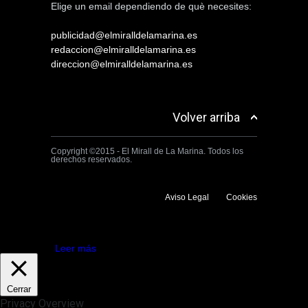
Elige un email dependiendo de què necesites:
publicidad@elmiralldelamarina.es
redaccion@elmiralldelamarina.es
direccion@elmiralldelamarina.es
Volver arriba
Copyright ©2015 - El Mirall de La Marina. Todos los
derechos reservados.
Aviso Legal
Cookies
Utilizamos cookies propias y de terceros para mejorar la experiencia
de navegación. Si continuas navegando consideramos que aceptas su
uso.
Aceptar
Leer más
Cerrar
Privacy Overview