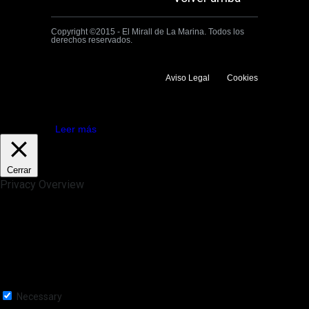
Copyright ©2015 - El Mirall de La Marina. Todos los
derechos reservados.
Aviso Legal
Cookies
Utilizamos cookies propias y de terceros para mejorar la experiencia
de navegación. Si continuas navegando consideramos que aceptas su
uso.
Aceptar
Leer más
Cerrar
Privacy Overview
This website uses cookies to improve your experience while you
navigate through the website. Out of these, the cookies that are
categorized as necessary are stored on your browser as they are
essential for the working of basic functionalities of the website. We also
use third-party cookies that help us analyze and understand how you
use this website. These cookies will be stored in your browser only
with your consent. You also have the option to opt-out of these
cookies. But opting out of some of these cookies may affect your
browsing experience.
Necessary
Necessary
Siempre activado