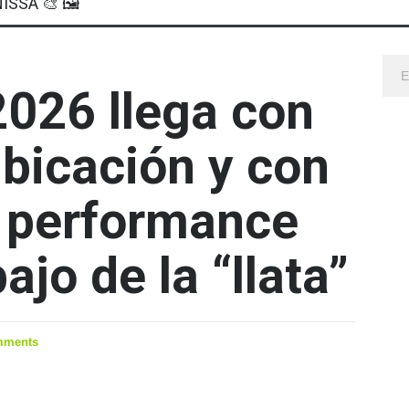
ISSA 🎨 🖼
2026 llega con
bicación y con
l performance
ajo de la “llata”
mments