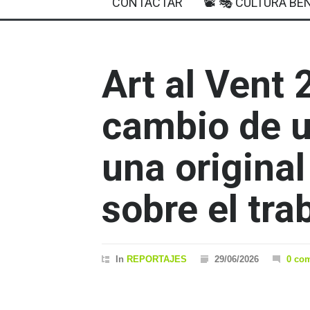
CONTACTAR
📽 🎭 CULTURA BEN
Art al Vent 
cambio de u
una origina
sobre el trab
In
REPORTAJES
29/06/2026
0 co