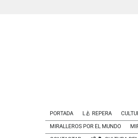
PORTADA
L🍐 REPERA
CULTU
MIRALLEROS POR EL MUNDO
MI