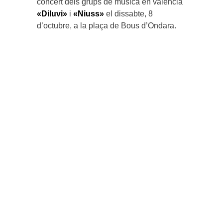
concert dels grups de música en valencià
«Diluvi»
i
«Niuss»
el dissabte, 8
d’octubre, a la plaça de Bous d’Ondara.