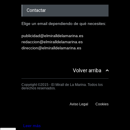
Contactar
Elige un email dependiendo de què necesites:
publicidad@elmiralldelamarina.es
redaccion@elmiralldelamarina.es
direccion@elmiralldelamarina.es
Volver arriba
Copyright ©2015 - El Mirall de La Marina. Todos los
derechos reservados.
Aviso Legal
Cookies
Utilizamos cookies propias y de terceros para mejorar la experiencia
de navegación. Si continuas navegando consideramos que aceptas su
uso.
Aceptar
Leer más