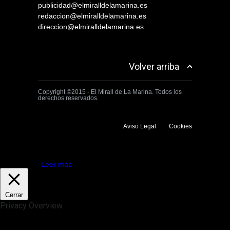
publicidad@elmiralldelamarina.es
redaccion@elmiralldelamarina.es
direccion@elmiralldelamarina.es
Volver arriba
Copyright ©2015 - El Mirall de La Marina. Todos los
derechos reservados.
Aviso Legal
Cookies
Utilizamos cookies propias y de terceros para mejorar la experiencia
de navegación. Si continuas navegando consideramos que aceptas su
uso.
Aceptar
Leer más
Cerrar
Privacy Overview
This website uses cookies to improve your experience while you
navigate through the website. Out of these, the cookies that are
categorized as necessary are stored on your browser as they are