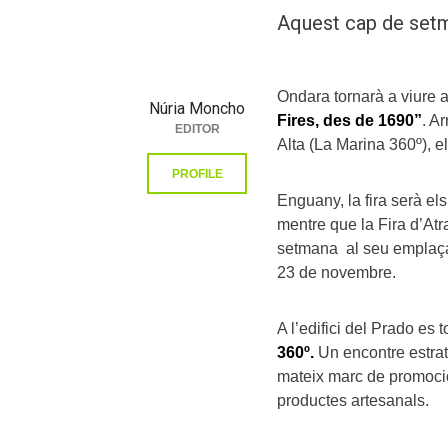
Aquest cap de set
Ondara tornarà a viure 
Núria Moncho
Fires, des de 1690”
. A
EDITOR
Alta (La Marina 360º), e
PROFILE
Enguany, la fira serà el
mentre que la Fira d’Atr
setmana al seu emplaçam
23 de novembre.
A l’edifici del Prado es 
360º.
Un encontre estrat
mateix marc de promoció 
productes artesanals.