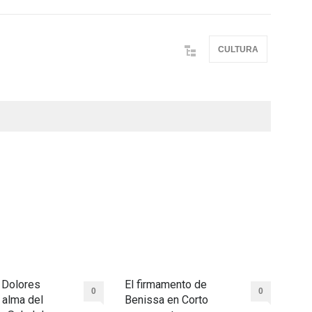
CULTURA
a Dolores
El firmamento de
0
0
l alma del
Benissa en Corto