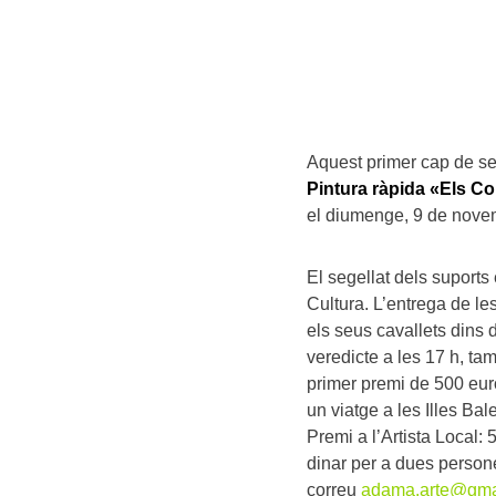
Aquest primer cap de se
Pintura ràpida «Els C
el diumenge, 9 de novem
El segellat dels suports
Cultura. L’entrega de le
els seus cavallets dins de
veredicte a les 17 h, ta
primer premi de 500 euro
un viatge a les Illes Ba
Premi a l’Artista Local:
dinar per a dues persone
correu
adama.arte@gma