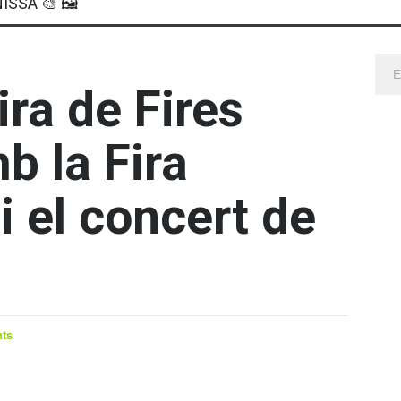
ISSA 🎨 🖼
ira de Fires
b la Fira
i el concert de
ts