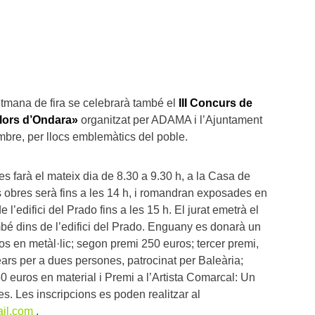
tmana de fira se celebrarà també el
III Concurs de
olors d’Ondara»
organitzat per ADAMA i l’Ajuntament
bre, per llocs emblemàtics del poble.
 es farà el mateix dia de 8.30 a 9.30 h, a la Casa de
s obres serà fins a les 14 h, i romandran exposades en
 l’edifici del Prado fins a les 15 h. El jurat emetrà el
mbé dins de l’edifici del Prado. Enguany es donarà un
s en metàl·lic; segon premi 250 euros; tercer premi,
lears per a dues persones, patrocinat per Baleària;
 50 euros en material i Premi a l’Artista Comarcal: Un
s. Les inscripcions es poden realitzar al
il.com
.