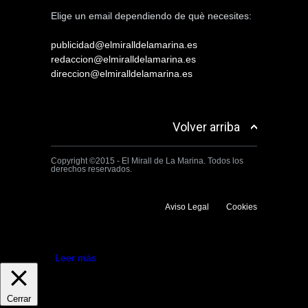
Elige un email dependiendo de què necesites:
publicidad@elmiralldelamarina.es
redaccion@elmiralldelamarina.es
direccion@elmiralldelamarina.es
Volver arriba
Copyright ©2015 - El Mirall de La Marina. Todos los
derechos reservados.
Aviso Legal
Cookies
Utilizamos cookies propias y de terceros para mejorar la experiencia
de navegación. Si continuas navegando consideramos que aceptas su
uso.
Aceptar
Leer más
Cerrar