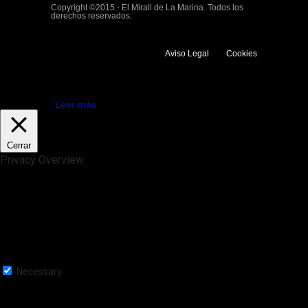
Copyright ©2015 - El Mirall de La Marina. Todos los
derechos reservados.
Aviso Legal
Cookies
Utilizamos cookies propias y de terceros para mejorar la experiencia
de navegación. Si continuas navegando consideramos que aceptas su
uso.
Aceptar
Leer más
Cerrar
Privacy Overview
This website uses cookies to improve your experience while you
navigate through the website. Out of these, the cookies that are
categorized as necessary are stored on your browser as they are
essential for the working of basic functionalities of the website. We also
use third-party cookies that help us analyze and understand how you
use this website. These cookies will be stored in your browser only
with your consent. You also have the option to opt-out of these
cookies. But opting out of some of these cookies may affect your
browsing experience.
Necessary
Necessary
Siempre activado
Necessary cookies are absolutely essential for the website to function
properly. This category only includes cookies that ensures basic