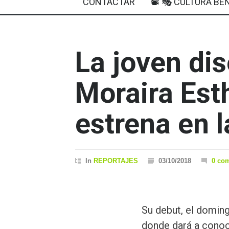
CONTACTAR
📽 🎭 CULTURA BEN
La joven di
Moraira Est
estrena en 
In
REPORTAJES
03/10/2018
0 co
Su debut, el domingo
donde dará a conoc