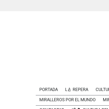
PORTADA
L🍐 REPERA
CULTU
MIRALLEROS POR EL MUNDO
MI