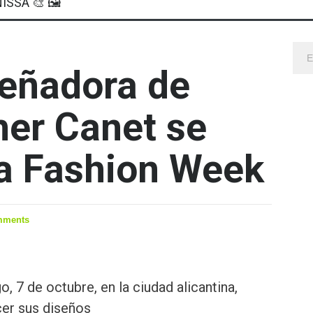
ISSA 🎨 🖼
señadora de
her Canet se
la Fashion Week
mments
, 7 de octubre, en la ciudad alicantina,
er sus diseños