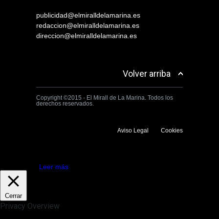
publicidad@elmiralldelamarina.es
redaccion@elmiralldelamarina.es
direccion@elmiralldelamarina.es
Volver arriba
Copyright ©2015 - El Mirall de La Marina. Todos los
derechos reservados.
Aviso Legal
Cookies
Utilizamos cookies propias y de terceros para mejorar la experiencia
de navegación. Si continuas navegando consideramos que aceptas su
uso.
Aceptar
Leer más
Cerrar
Privacy Overview
This website uses cookies to improve your experience while you