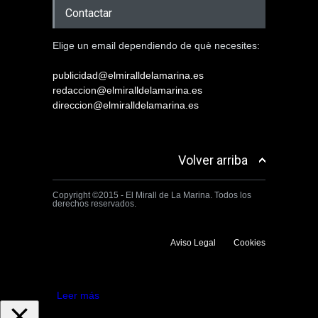
Contactar
Elige un email dependiendo de què necesites:
publicidad@elmiralldelamarina.es
redaccion@elmiralldelamarina.es
direccion@elmiralldelamarina.es
Volver arriba
Copyright ©2015 - El Mirall de La Marina. Todos los
derechos reservados.
Aviso Legal
Cookies
Utilizamos cookies propias y de terceros para mejorar la experiencia
de navegación. Si continuas navegando consideramos que aceptas su
uso.
Aceptar
Leer más