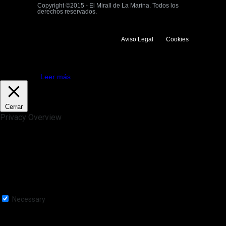
Copyright ©2015 - El Mirall de La Marina. Todos los
derechos reservados.
Aviso Legal
Cookies
Utilizamos cookies propias y de terceros para mejorar la experiencia
de navegación. Si continuas navegando consideramos que aceptas su
uso.
Aceptar
Leer más
Cerrar
Privacy Overview
This website uses cookies to improve your experience while you
navigate through the website. Out of these, the cookies that are
categorized as necessary are stored on your browser as they are
essential for the working of basic functionalities of the website. We also
use third-party cookies that help us analyze and understand how you
use this website. These cookies will be stored in your browser only
with your consent. You also have the option to opt-out of these
cookies. But opting out of some of these cookies may affect your
browsing experience.
Necessary
Necessary
Siempre activado
Necessary cookies are absolutely essential for the website to function
properly. This category only includes cookies that ensures basic