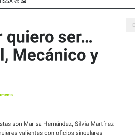
ISSA 🎨 🖼
 quiero ser…
il, Mecánico y
mments
stas son Marisa Hernández, Silvia Martínez
mujeres valientes con oficios singulares