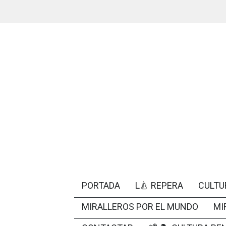
PORTADA
L🍐 REPERA
CULTU
MIRALLEROS POR EL MUNDO
MI