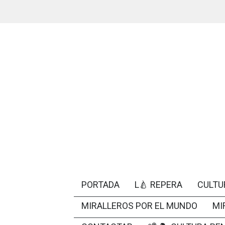
PORTADA
L🍐 REPERA
CULTU
MIRALLEROS POR EL MUNDO
MI